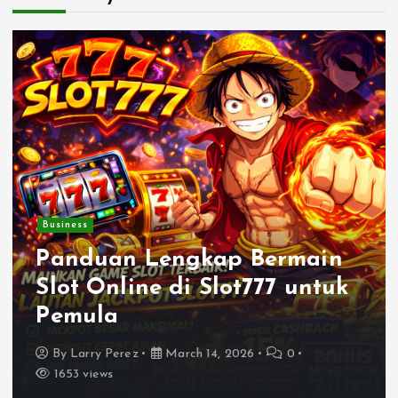
Business
Panduan Lengkap Bermain
Slot Online di Slot777 untuk
Pemula
By
Larry Perez
March 14, 2026
0
1653 views