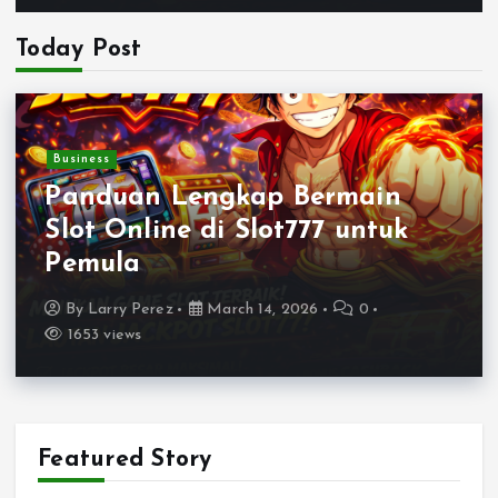
Today Post
Business
Panduan Lengkap Bermain
Slot Online di Slot777 untuk
Pemula
By
Larry Perez
March 14, 2026
0
1653 views
Featured Story