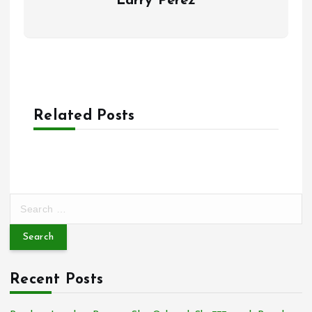
Larry Perez
Related Posts
S
e
a
r
c
Recent Posts
h
f