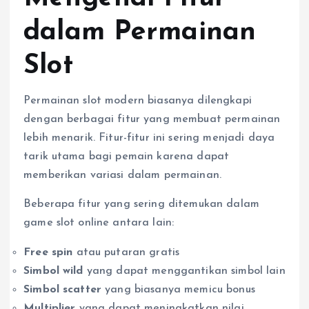
dalam Permainan
Slot
Permainan slot modern biasanya dilengkapi
dengan berbagai fitur yang membuat permainan
lebih menarik. Fitur-fitur ini sering menjadi daya
tarik utama bagi pemain karena dapat
memberikan variasi dalam permainan.
Beberapa fitur yang sering ditemukan dalam
game slot online antara lain:
Free spin
atau putaran gratis
Simbol wild
yang dapat menggantikan simbol lain
Simbol scatter
yang biasanya memicu bonus
Multiplier
yang dapat meningkatkan nilai