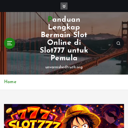
S
k
i
Panduan
p
Lengkap
t
Bermain Slot
o
Online di
c
o
Slot777 untuk
n
Pemula
t
unvarnishedtruth.org
e
n
t
Home