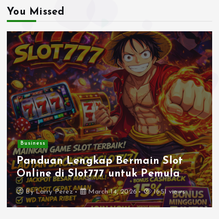
You Missed
Business
Panduan Lengkap Bermain Slot
Online di Slot777 untuk Pemula
By
Larry Perez
March 14, 2026
1651 views